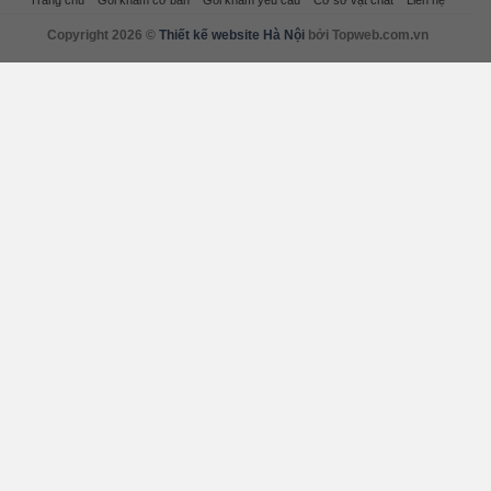
Trang chủ
Gói khám cơ bản
Gói khám yêu cầu
Cơ sở vật chất
Liên hệ
Copyright 2026 ©
Thiết kế website Hà Nội
bởi Topweb.com.vn
×
Xin lưu ý: đây là website demo, không phải web
bán hàng chính thức!