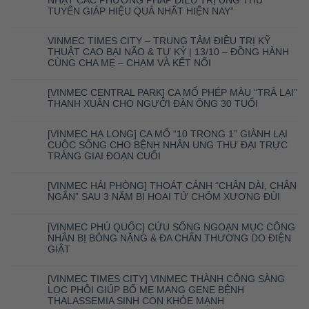
NHẬT CÁC PHƯƠNG PHÁP ĐIỀU TRỊ UNG THƯ
TUYẾN GIÁP HIỆU QUẢ NHẤT HIỆN NAY”
VINMEC TIMES CITY – TRUNG TÂM ĐIỀU TRỊ KỸ
THUẬT CAO BẠI NÃO & TỰ KỶ | 13/10 – ĐỒNG HÀNH
CÙNG CHA MẸ – CHẠM VÀ KẾT NỐI
[VINMEC CENTRAL PARK] CA MỔ PHÉP MÀU “TRẢ LẠI”
THANH XUÂN CHO NGƯỜI ĐÀN ÔNG 30 TUỔI
[VINMEC HẠ LONG] CA MỔ “10 TRONG 1” GIÀNH LẠI
CUỘC SỐNG CHO BỆNH NHÂN UNG THƯ ĐẠI TRỰC
TRÀNG GIAI ĐOẠN CUỐI
[VINMEC HẢI PHÒNG] THOÁT CẢNH “CHÂN DÀI, CHÂN
NGẮN” SAU 3 NĂM BỊ HOẠI TỬ CHỎM XƯƠNG ĐÙI
[VINMEC PHÚ QUỐC] CỨU SỐNG NGOẠN MỤC CÔNG
NHÂN BỊ BỎNG NẶNG & ĐA CHẤN THƯƠNG DO ĐIỆN
GIẬT
[VINMEC TIMES CITY] VINMEC THÀNH CÔNG SÀNG
LỌC PHÔI GIÚP BỐ MẸ MANG GENE BỆNH
THALASSEMIA SINH CON KHỎE MẠNH