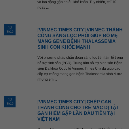
và lao động gặp nhiều khó khăn. Tuy nhiên, chỉ 10
ngày ...
12
[VINMEC TIMES CITY] VINMEC THÀNH
Th10
CÔNG SÀNG LỌC PHÔI GIÚP BỐ MẸ
MANG GENE BỆNH THALASSEMIA
SINH CON KHỎE MẠNH
Với phương pháp chẩn đoán sàng lọc tiền làm tổ trong
hỗ trợ sinh sản (PGD), Trung tâm hỗ trợ sinh sản Bệnh
viện Đa khoa Quốc tế Vinmec Times City đã giúp các
cặp vợ chồng mang gen bệnh Thalassemia sinh được
những em ...
12
[VINMEC TIMES CITY] GHÉP GAN
Th10
THÀNH CÔNG CHO TRẺ MẮC DỊ TẬT
GAN HIẾM GẶP LẦN ĐẦU TIÊN TẠI
VIỆT NAM