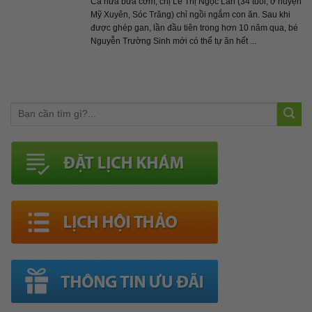
Cả nửa bữa cơm, chị Lê Thị Ngọc Lan (34 tuổi, ở huyện
Mỹ Xuyên, Sóc Trăng) chỉ ngồi ngắm con ăn. Sau khi
được ghép gan, lần đầu tiên trong hơn 10 năm qua, bé
Nguyễn Trường Sinh mới có thể tự ăn hết ...