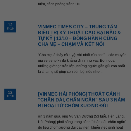
hiệu, cách phòng tránh Ưu ...
12
VINMEC TIMES CITY – TRUNG TÂM
Th10
ĐIỀU TRỊ KỸ THUẬT CAO BẠI NÃO &
TỰ KỶ | 13/10 – ĐỒNG HÀNH CÙNG
CHA MẸ – CHẠM VÀ KẾT NỐI
“Cha mẹ là thầy cô tuyệt vời nhất của con” – các chuyên
gia về trẻ tự kỷ đã khẳng định như vậy. Bởi ngoài
những giờ học trên lớp, những người gần gũi con nhất
là cha mẹ sẽ giúp con tiến bộ, nếu như ...
12
[VINMEC HẢI PHÒNG] THOÁT CẢNH
Th10
“CHÂN DÀI, CHÂN NGẮN” SAU 3 NĂM
BỊ HOẠI TỬ CHỎM XƯƠNG ĐÙI
ơn 3 năm qua, ông Vũ Văn Đương (53 tuổi, Tiên Lãng,
Hải Phòng) phải sống trong cảnh “chân dài, chân ngắn”
do tiêu chỏm xương đùi gây nên, khiến việc sinh họat