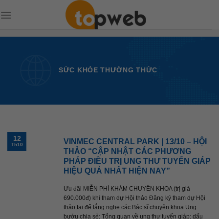
Skip
to
content
SỨC KHỎE THƯỜNG THỨC
12
VINMEC CENTRAL PARK | 13/10 – HỘI
Th10
THẢO “CẬP NHẬT CÁC PHƯƠNG
PHÁP ĐIỀU TRỊ UNG THƯ TUYẾN GIÁP
HIỆU QUẢ NHẤT HIỆN NAY”
Ưu đãi MIỄN PHÍ KHÁM CHUYÊN KHOA (trị giá
690.000đ) khi tham dự Hội thảo Đăng ký tham dự Hội
thảo tại để lắng nghe các Bác sĩ chuyên khoa Ung
bướu chia sẻ: Tổng quan về ung thư tuyến giáp: dấu