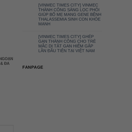
[VINMEC TIMES CITY] VINMEC
THÀNH CÔNG SÀNG LỌC PHÔI
GIÚP BỐ MẸ MANG GENE BỆNH
THALASSEMIA SINH CON KHỎE
MẠNH
[VINMEC TIMES CITY] GHÉP
GAN THÀNH CÔNG CHO TRẺ
MẮC DỊ TẬT GAN HIẾM GẶP
LẦN ĐẦU TIÊN TẠI VIỆT NAM
 NGOẠN
 & ĐA
FANPAGE