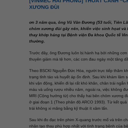
[VINMEC HẢI PHÒNG] THOÁT CẢNH “C
XƯƠNG ĐÙI
ơn 3 năm qua, ông Vũ Văn Đương (53 tuổi, Tiên Lã
chỏm xương đùi gây nên, khiến việc sinh họat và 
thay khớp háng tại Bệnh viện Đa khoa Quốc tế Vinm
thường.
Trước đây, ông Đương luôn bị hành hạ bởi những cơn đ
thuyên giảm mà tệ hơn, các cơn đau ngày một tăng dần
Theo BSCKI Nguyễn Đức Hòa, người trực tiếp thăm khá
trạng tỉnh táo và huyết áp ổn định. Sau khi khám lâm
khi vận động, khiến đi lại rất khó khăn, chân trái ng
máu và uống rượu nhiều năm, ngoài ra, việc không đượ
MRI (Cộng hưởng từ) cho thấy hai bên chỏm xương đùi 
ở giai đoạn 1 (Theo phân độ ARCO 1993). Từ kết quả 
trái không xi măng bằng kỹ thuật ít xâm lấn.
Sau khi đo đạc trên phim X-quang trước mổ và trên ch
nhân tạo thay phù hợp nhất với tình trạng bệnh của 