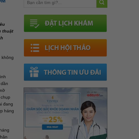
ỎM
iêu
u thuật
nh
n không
ình
 dần
 mỡ
 chụp
ải đang
ớp háng
 háng
chân