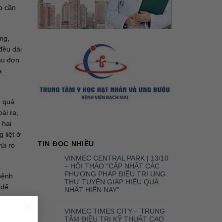
p cần
ng,
đều dài
au đơn
a
g quá
ài ra,
 hai
 liệt ở
TIN ĐỌC NHIỀU
ủi ro
VINMEC CENTRAL PARK | 13/10
– HỘI THẢO “CẬP NHẬT CÁC
PHƯƠNG PHÁP ĐIỀU TRỊ UNG
 bệnh
THƯ TUYẾN GIÁP HIỆU QUẢ
 để
NHẤT HIỆN NAY”
n cao,
×
thiểu
VINMEC TIMES CITY – TRUNG
TÂM ĐIỀU TRỊ KỸ THUẬT CAO