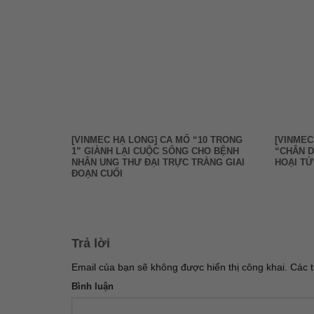
[VINMEC HẠ LONG] CA MỔ “10 TRONG
[VINMEC
1” GIÀNH LẠI CUỘC SỐNG CHO BỆNH
“CHÂN D
NHÂN UNG THƯ ĐẠI TRỰC TRÀNG GIAI
HOẠI T
ĐOẠN CUỐI
Trả lời
Email của bạn sẽ không được hiển thị công khai.
Các t
Bình luận