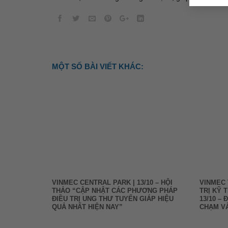
MỘT SỐ BÀI VIẾT KHÁC:
VINMEC CENTRAL PARK | 13/10 – HỘI
VINMEC 
THẢO “CẬP NHẬT CÁC PHƯƠNG PHÁP
TRỊ KỸ 
ĐIỀU TRỊ UNG THƯ TUYẾN GIÁP HIỆU
13/10 –
QUẢ NHẤT HIỆN NAY”
CHẠM VÀ