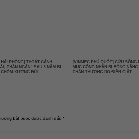
 HẢI PHÒNG] THOÁT CẢNH
[VINMEC PHÚ QUỐC] CỨU SỐNG
ÀI, CHÂN NGẮN” SAU 3 NĂM BỊ
MỤC CÔNG NHÂN BỊ BỎNG NẶNG
Ử CHỎM XƯƠNG ĐÙI
CHẤN THƯƠNG DO ĐIỆN GIẬT
rường bắt buộc được đánh dấu
*