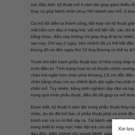
trái. Đặc biệt, kỹ thuật mổ ít xâm lấn giúp giảm thiể
thay và giúp bệnh nhân phục hồi nhanh sau mổ, ít đau
Ca mổ đã diễn ra thành công, kết hợp với kỹ thuật gi
mất hẳn cơn đau ở háng trái, vết mổ liền tốt, các chỉ 
bằng nhau, điều này không chỉ giúp ông đi lại tự nhiê
sau này. Chỉ sau 2 ngày, bện nhânh đã có thể bắt đầu 
khung đỡ và đến ngày thứ 10 ông Đương có thể tự đi l
Trước khi tiến hành phẫu thuật bác sĩ Hòa cùng ekip 
trình điều trị. Tình trạng hoại tử vô khuẩn chỏm xương
chân trái ngắn hơn chân phải khoảng 2,5 cm dẫn đến 
chân bằng nhau với sự chênh lệch dài ngắn hai chân b
chân mổ. Tuy nhiên, bằng kinh nghiệm dày dặn và tay 
trong quá trình phẫu thuật, điều đó đã giúp ca mổ th
Được biết, kỹ thuật ít xâm lấn trong phẫu thuật thay 
nhân, do đó đòi hỏi bác sĩ phẫu thuật phải có trình đ
tránh các rủi ro có thể xảy ra. Tại bệnh viện Đa kho
trang thiết bị máy móc hiện đại mà còn luôn cập nhật c
Xin lưu
đau đớn, biến chứng cho người bệnh; giúp người bệnh 