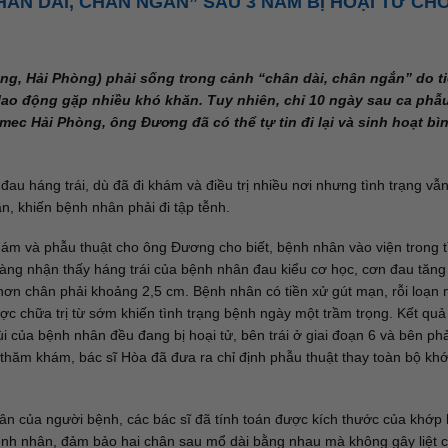
HÂN DÀI, CHÂN NGẮN” SAU 3 NĂM BỊ HOẠI TỬ CH
ng, Hải Phòng) phải sống trong cảnh “chân dài, chân ngắn” do t
lao động gặp nhiều khó khăn. Tuy nhiên, chỉ 10 ngày sau ca phẫ
ec Hải Phòng, ông Đương đã có thể tự tin đi lại và sinh hoạt bì
au háng trái, dù đã đi khám và điều trị nhiều nơi nhưng tình trạng vẫ
, khiến bệnh nhân phải đi tập tễnh.
m và phẫu thuật cho ông Đương cho biết, bệnh nhân vào viện trong t
 sàng nhận thấy háng trái của bệnh nhân đau kiểu cơ học, cơn đau tăng
ắn hơn chân phải khoảng 2,5 cm. Bệnh nhân có tiền xử gút mạn, rỗi loạn
c chữa trị từ sớm khiến tình trạng bệnh ngày một trầm trọng. Kết quả
của bệnh nhân đều đang bị hoại tử, bên trái ở giai đoạn 6 và bên ph
thăm khám, bác sĩ Hòa đã đưa ra chỉ định phẫu thuật thay toàn bộ kh
ân của người bệnh, các bác sĩ đã tính toán được kích thước của khớp
bệnh nhân, đảm bảo hai chân sau mổ dài bằng nhau mà không gây liệt 