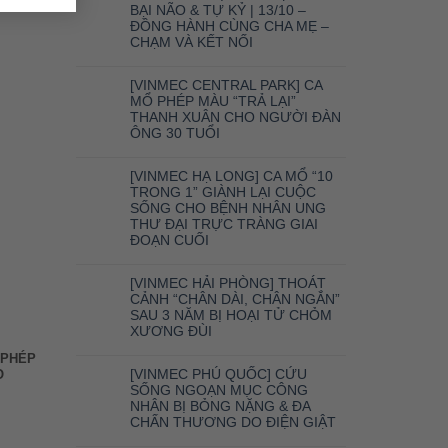
BẠI NÃO & TỰ KỶ | 13/10 –
ĐỒNG HÀNH CÙNG CHA MẸ –
CHẠM VÀ KẾT NỐI
[VINMEC CENTRAL PARK] CA
MỔ PHÉP MÀU “TRẢ LẠI”
THANH XUÂN CHO NGƯỜI ĐÀN
ÔNG 30 TUỔI
[VINMEC HẠ LONG] CA MỔ “10
TRONG 1” GIÀNH LẠI CUỘC
SỐNG CHO BỆNH NHÂN UNG
THƯ ĐẠI TRỰC TRÀNG GIAI
ĐOẠN CUỐI
[VINMEC HẢI PHÒNG] THOÁT
CẢNH “CHÂN DÀI, CHÂN NGẮN”
SAU 3 NĂM BỊ HOẠI TỬ CHỎM
XƯƠNG ĐÙI
 PHÉP
[VINMEC PHÚ QUỐC] CỨU
O
SỐNG NGOẠN MỤC CÔNG
NHÂN BỊ BỎNG NẶNG & ĐA
CHẤN THƯƠNG DO ĐIỆN GIẬT