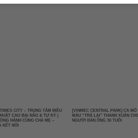
TIMES CITY – TRUNG TÂM ĐIỀU
[VINMEC CENTRAL PARK] CA MỔ
THUẬT CAO BẠI NÃO & TỰ KỶ |
MÀU “TRẢ LẠI” THANH XUÂN CH
 ĐỒNG HÀNH CÙNG CHA MẸ –
NGƯỜI ĐÀN ÔNG 30 TUỔI
 KẾT NỐI