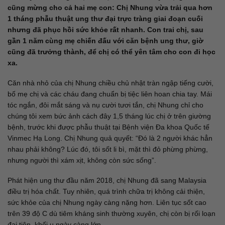
cũng mừng cho cả hai mẹ con: Chị Nhung vừa trải qua hơn
1 tháng phẫu thuật ung thư đại trực tràng giai đoạn cuối
nhưng đã phục hồi sức khỏe rất nhanh. Con trai chị, sau
gần 1 năm cùng mẹ chiến đấu với căn bệnh ung thư, giờ
cũng đã trưởng thành, để chị có thể yên tâm cho con đi học
xa.
Căn nhà nhỏ của chị Nhung chiều chủ nhật tràn ngập tiếng cười,
bố mẹ chị và các cháu đang chuẩn bị tiệc liên hoan chia tay. Mái
tóc ngắn, đôi mắt sáng và nụ cười tươi tắn, chị Nhung chỉ cho
chúng tôi xem bức ảnh cách đây 1,5 tháng lúc chị ở trên giường
bệnh, trước khi được phẫu thuật tại Bệnh viện Đa khoa Quốc tế
Vinmec Hạ Long. Chị Nhung quả quyết: “Đó là 2 người khác hẳn
nhau phải không? Lúc đó, tôi sốt li bì, mặt thì đỏ phừng phừng,
nhưng người thì xám xịt, không còn sức sống”.
Phát hiện ung thư đầu năm 2018, chị Nhung đã sang Malaysia
điều trị hóa chất. Tuy nhiên, quá trình chữa trị không cải thiện,
sức khỏe của chị Nhung ngày càng nặng hơn. Liên tục sốt cao
trên 39 độ C dù tiêm kháng sinh thường xuyên, chị còn bị rối loạn
đại tiện, khối u ngày càng lớn.