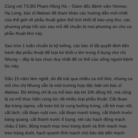
Cùng với TS.BS Phạm Hồng Hà – Giám đốc Bệnh viện Vinmec
Hạ Long, bác sĩ Aleksei đã tham khảo các hướng dẫn mới nhất
của thế giới về phẫu thuật giảm thể tích khối tế bào ung thư, các
phương pháp hồi sức sau mổ để chuẩn bị mọi phương án cho ca
phẫu thuật khó này.
Sau tròn 1 tuần chuẩn bị kỹ lưỡng, các bác sĩ đã quyết định tiến
hành đại phẫu thuật để loại bỏ khối u lớn trong ổ bụng cho chị
Nhung – đây là lựa chọn duy nhất để có thể cứu sống người bệnh
lúc này.
Gần 15 năm làm nghề, dù đã trải qua nhiều ca mổ khó, nhưng ca
mổ cho chị Nhung vẫn là một trường hợp đặc biệt với bác sĩ
Aleksei. Đó không chỉ là ca mổ kéo dài tới 10h đồng hồ, mà cũng
là ca mổ thực hiện cùng lúc rất nhiều loại phẫu thuật: Cắt đoạn
đại tràng sigma, cắt toàn bộ tử cung buồng trứng, cắt bỏ mạc nối,
cắt lách; cắt đoạn ruột non, cắt đoạn manh tràng, cắt thành trước
bàng quang, cắt thành trước ổ bụng; vét các hạch động mạch
chậu 2 bên, động mạch mạc treo tràng dưới và tĩnh mạch mạc
treo tràng dưới, hạch quanh tĩnh mạch chủ kéo dài dến mạch