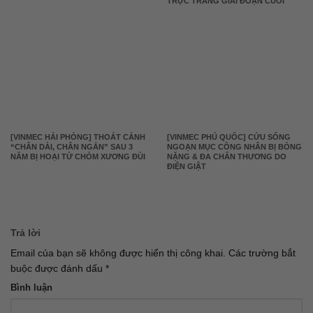
TRỰC TRÀNG GIAI ĐOẠN CUỐI
[VINMEC HẢI PHÒNG] THOÁT CẢNH
[VINMEC PHÚ QUỐC] CỨU SỐNG
“CHÂN DÀI, CHÂN NGẮN” SAU 3
NGOẠN MỤC CÔNG NHÂN BỊ BỎNG
NĂM BỊ HOẠI TỬ CHỎM XƯƠNG ĐÙI
NẶNG & ĐA CHẤN THƯƠNG DO
ĐIỆN GIẬT
Trả lời
Email của bạn sẽ không được hiển thị công khai.
Các trường bắt
buộc được đánh dấu
*
Bình luận