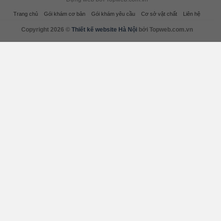
Trang chủ
Gói khám cơ bản
Gói khám yêu cầu
Cơ sở vật chất
Liên hệ
Copyright 2026 ©
Thiết kế website Hà Nội
bởi Topweb.com.vn