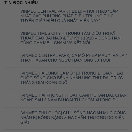
TIN ĐỌC NHIỀU
VINMEC CENTRAL PARK | 13/10 – HỘI THẢO “CẬP
NHẬT CÁC PHƯƠNG PHÁP ĐIỀU TRỊ UNG THƯ
TUYẾN GIÁP HIỆU QUẢ NHẤT HIỆN NAY”
VINMEC TIMES CITY – TRUNG TÂM ĐIỀU TRỊ KỸ
THUẬT CAO BẠI NÃO & TỰ KỶ | 13/10 – ĐỒNG HÀNH
CÙNG CHA MẸ – CHẠM VÀ KẾT NỐI
[VINMEC CENTRAL PARK] CA MỔ PHÉP MÀU “TRẢ LẠI”
THANH XUÂN CHO NGƯỜI ĐÀN ÔNG 30 TUỔI
[VINMEC HẠ LONG] CA MỔ “10 TRONG 1” GIÀNH LẠI
CUỘC SỐNG CHO BỆNH NHÂN UNG THƯ ĐẠI TRỰC
TRÀNG GIAI ĐOẠN CUỐI
[VINMEC HẢI PHÒNG] THOÁT CẢNH “CHÂN DÀI, CHÂN
NGẮN” SAU 3 NĂM BỊ HOẠI TỬ CHỎM XƯƠNG ĐÙI
[VINMEC PHÚ QUỐC] CỨU SỐNG NGOẠN MỤC CÔNG
NHÂN BỊ BỎNG NẶNG & ĐA CHẤN THƯƠNG DO ĐIỆN
GIẬT