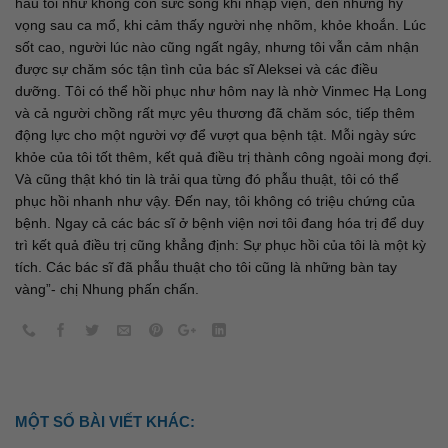
hầu tôi như không còn sức sống khi nhập viện, đến những hy
vọng sau ca mổ, khi cảm thấy người nhẹ nhõm, khỏe khoắn. Lúc
sốt cao, người lúc nào cũng ngất ngây, nhưng tôi vẫn cảm nhận
được sự chăm sóc tận tình của bác sĩ Aleksei và các điều
dưỡng. Tôi có thể hồi phục như hôm nay là nhờ Vinmec Hạ Long
và cả người chồng rất mực yêu thương đã chăm sóc, tiếp thêm
động lực cho một người vợ để vượt qua bệnh tật. Mỗi ngày sức
khỏe của tôi tốt thêm, kết quả điều trị thành công ngoài mong đợi.
Và cũng thật khó tin là trải qua từng đó phẫu thuật, tôi có thể
phục hồi nhanh như vậy. Đến nay, tôi không có triệu chứng của
bệnh. Ngay cả các bác sĩ ở bệnh viện nơi tôi đang hóa trị để duy
trì kết quả điều trị cũng khẳng định: Sự phục hồi của tôi là một kỳ
tích. Các bác sĩ đã phẫu thuật cho tôi cũng là những bàn tay
vàng”- chị Nhung phấn chấn.
MỘT SỐ BÀI VIẾT KHÁC: