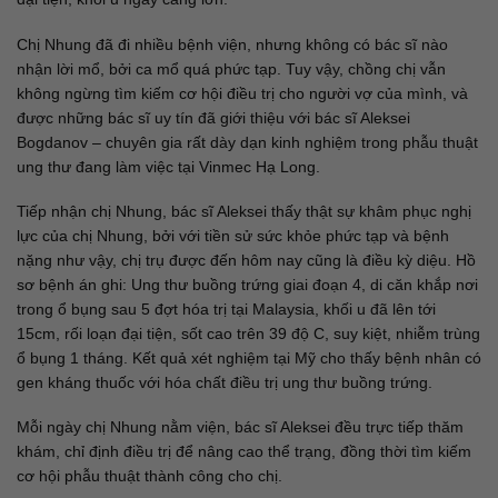
Chị Nhung đã đi nhiều bệnh viện, nhưng không có bác sĩ nào
nhận lời mổ, bởi ca mổ quá phức tạp. Tuy vậy, chồng chị vẫn
không ngừng tìm kiếm cơ hội điều trị cho người vợ của mình, và
được những bác sĩ uy tín đã giới thiệu với bác sĩ Aleksei
Bogdanov – chuyên gia rất dày dạn kinh nghiệm trong phẫu thuật
ung thư đang làm việc tại Vinmec Hạ Long.
Tiếp nhận chị Nhung, bác sĩ Aleksei thấy thật sự khâm phục nghị
lực của chị Nhung, bởi với tiền sử sức khỏe phức tạp và bệnh
nặng như vậy, chị trụ được đến hôm nay cũng là điều kỳ diệu. Hồ
sơ bệnh án ghi: Ung thư buồng trứng giai đoạn 4, di căn khắp nơi
trong ổ bụng sau 5 đợt hóa trị tại Malaysia, khối u đã lên tới
15cm, rối loạn đại tiện, sốt cao trên 39 độ C, suy kiệt, nhiễm trùng
ổ bụng 1 tháng. Kết quả xét nghiệm tại Mỹ cho thấy bệnh nhân có
gen kháng thuốc với hóa chất điều trị ung thư buồng trứng.
Mỗi ngày chị Nhung nằm viện, bác sĩ Aleksei đều trực tiếp thăm
khám, chỉ định điều trị để nâng cao thể trạng, đồng thời tìm kiếm
cơ hội phẫu thuật thành công cho chị.