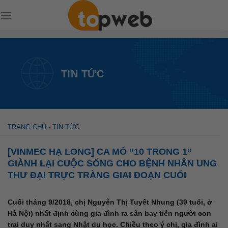
Skip
to
content
TIN TỨC
TRANG CHỦ
-
TIN TỨC
[VINMEC HẠ LONG] CA MỔ “10 TRONG 1”
GIÀNH LẠI CUỘC SỐNG CHO BỆNH NHÂN UNG
THƯ ĐẠI TRỰC TRÀNG GIAI ĐOẠN CUỐI
Cuối tháng 9/2018, chị Nguyễn Thị Tuyết Nhung (39 tuổi, ở
Hà Nội) nhất định cùng gia đình ra sân bay tiễn người con
trai duy nhất sang Nhật du học. Chiều theo ý chị, gia đình ai