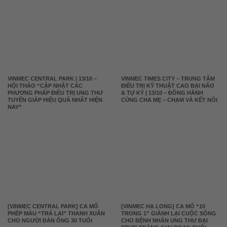
VINMEC CENTRAL PARK | 13/10 –
VINMEC TIMES CITY – TRUNG TÂM
HỘI THẢO “CẬP NHẬT CÁC
ĐIỀU TRỊ KỸ THUẬT CAO BẠI NÃO
PHƯƠNG PHÁP ĐIỀU TRỊ UNG THƯ
& TỰ KỶ | 13/10 – ĐỒNG HÀNH
TUYẾN GIÁP HIỆU QUẢ NHẤT HIỆN
CÙNG CHA MẸ – CHẠM VÀ KẾT NỐI
NAY”
[VINMEC CENTRAL PARK] CA MỔ
[VINMEC HẠ LONG] CA MỔ “10
PHÉP MÀU “TRẢ LẠI” THANH XUÂN
TRONG 1” GIÀNH LẠI CUỘC SỐNG
CHO NGƯỜI ĐÀN ÔNG 30 TUỔI
CHO BỆNH NHÂN UNG THƯ ĐẠI