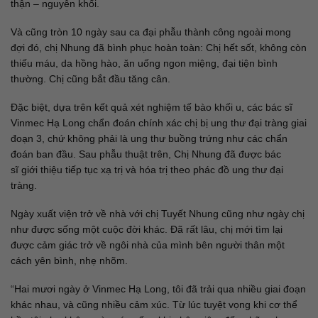
thận – nguyên khối.
Và cũng tròn 10 ngày sau ca đại phẫu thành công ngoài mong
đợi đó, chị Nhung đã bình phục hoàn toàn: Chị hết sốt, không còn
thiếu máu, da hồng hào, ăn uống ngon miệng, đại tiện bình
thường. Chị cũng bắt đầu tăng cân.
Đặc biệt, dựa trên kết quả xét nghiệm tế bào khối u, các bác sĩ
Vinmec Hạ Long chẩn đoán chính xác chị bị ung thư đại tràng giai
đoạn 3, chứ không phải là ung thư buồng trứng như các chẩn
đoán ban đầu. Sau phẫu thuật trên, Chị Nhung đã được bác
sĩ giới thiệu tiếp tục xạ trị và hóa trị theo phác đồ ung thư đại
tràng.
Ngày xuất viện trở về nhà với chị Tuyết Nhung cũng như ngày chị
như được sống một cuộc đời khác. Đã rất lâu, chị mới tìm lại
được cảm giác trở về ngôi nhà của mình bên người thân một
cách yên bình, nhẹ nhõm.
“Hai mươi ngày ở Vinmec Hạ Long, tôi đã trải qua nhiều giai đoạn
khác nhau, và cũng nhiều cảm xúc. Từ lúc tuyệt vọng khi cơ thể